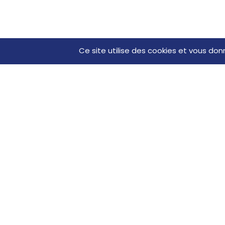
Ce site utilise des cookies et vous don
Récep
action
)
À compter d
électronique
factures et 
correctemen
ou incomplè