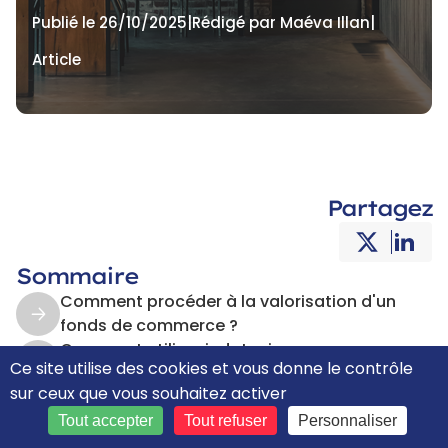
Publié le 26/10/2025
|
Rédigé par Maéva Illan
|
Article
Partagez
Sommaire
Comment procéder à la valorisation d'un
fonds de commerce ?
Comment utiliser jedataviz.com pour
Ce site utilise des cookies et vous donne le contrôle
valoriser un fonds de commerce ?
sur ceux que vous souhaitez activer
jedataviz.com : la plateforme de
datavisualisation des experts-comptables
Tout accepter
Tout refuser
Personnaliser