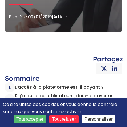
Publié le 02/01/2019
|
Article
Partagez
Sommaire
L’accès à la plateforme est-il payant ?
1
Si j’ajoute des utilisateurs, dois-je payer un
2
supplément ?
Ce site utilise des cookies et vous donne le contrôle
Quels sont les tarifs de la plateforme ?
sur ceux que vous souhaitez activer
3
L’intégration avec mon outil de gestion est-
Tout accepter
Tout refuser
Personnaliser
4
elle payante ?