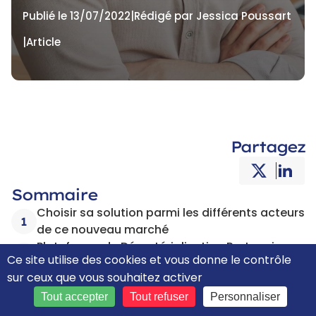
Publié le 13/07/2022
|
Rédigé par Jessica Poussart
|
Article
Partagez
Sommaire
Choisir sa solution parmi les différents acteurs
1
de ce nouveau marché
Plateforme de Dématérialisation Partenaire
2
Ce site utilise des cookies et vous donne le contrôle
(PDP) : quels avantages ?
sur ceux que vous souhaitez activer
jefacture.com : quelles fonctionnalités ?
3
Tout accepter
Tout refuser
Personnaliser
Ces articles sur le même sujet pourraient vous
4