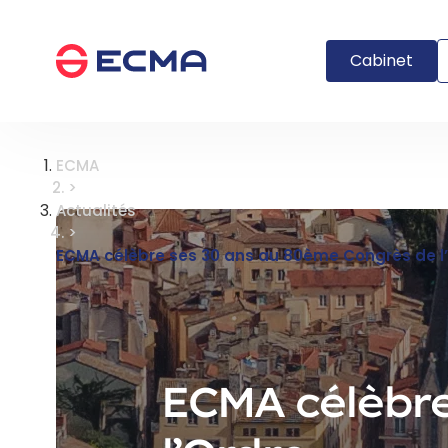
Panneau de gestion des cookies
Cabinet
ECMA
>
Actualités
>
ECMA célèbre ses 30 ans au 80ème Congrès de l
ECMA célèbre